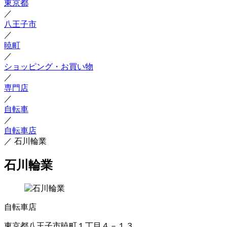
東京都
／
八王子市
／
暁町
／
ショッピング・お買い物
／
専門店
／
自転車
／
自転車店
／
石川輪業
石川輪業
自転車店
東京都八王子市暁町１丁目４－１３