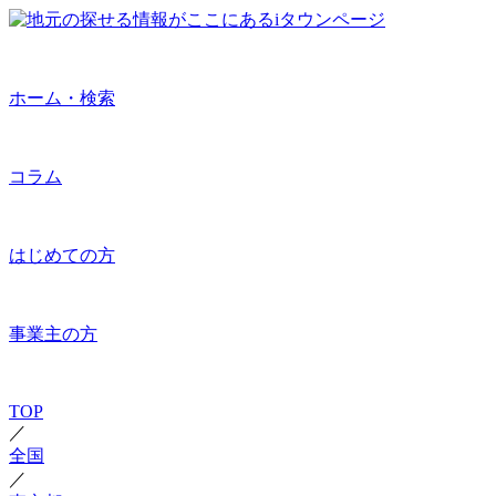
ホーム・検索
コラム
はじめての方
事業主の方
TOP
／
全国
／