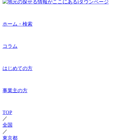
ホーム・検索
コラム
はじめての方
事業主の方
TOP
／
全国
／
東京都