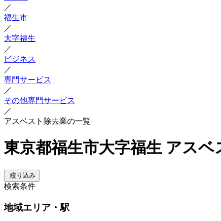
／
福生市
／
大字福生
／
ビジネス
／
専門サービス
／
その他専門サービス
／
アスベスト除去業の一覧
東京都福生市大字福生 アスベ
絞り込み
検索条件
地域
エリア・駅