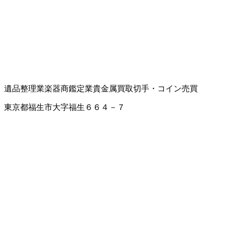
遺品整理業
楽器商
鑑定業
貴金属買取
切手・コイン売買
東京都福生市大字福生６６４－７