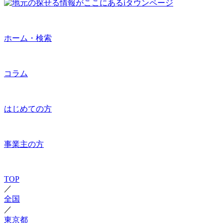
ホーム・検索
コラム
はじめての方
事業主の方
TOP
／
全国
／
東京都