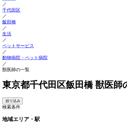
／
千代田区
／
飯田橋
／
生活
／
ペットサービス
／
動物病院・ペット病院
／
獣医師の一覧
東京都千代田区飯田橋 獣医師
絞り込み
検索条件
地域
エリア・駅