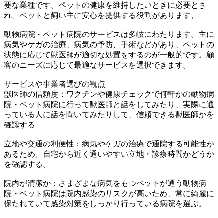
要な業種です。ペットの健康を維持したいときに必要とさ
れ、ペットと飼い主に安心を提供する役割があります。
動物病院・ペット病院のサービスは多岐にわたります。主に
病気やケガの治療、病気の予防、手術などがあり、ペットの
状態に応じて獣医師が適切な処置をするのが一般的です。顧
客のニーズに応じて最適なサービスを選択できます。
サービスや事業者選びの観点
獣医師の信頼度：ワクチンや健康チェックで何軒かの動物病
院・ペット病院に行って獣医師と話をしてみたり、実際に通
っている人に話を聞いてみたりして、信頼できる獣医師かを
確認する。
立地や交通の利便性：病気やケガの治療で通院する可能性が
あるため、自宅から近く通いやすい立地・診療時間かどうか
を確認する。
院内が清潔か：さまざまな病気をもつペットが通う動物病
院・ペット病院は院内感染のリスクが高いため、常に綺麗に
保たれていて感染対策をしっかり行っている病院を選ぶ。