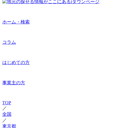
ホーム・検索
コラム
はじめての方
事業主の方
TOP
／
全国
／
東京都