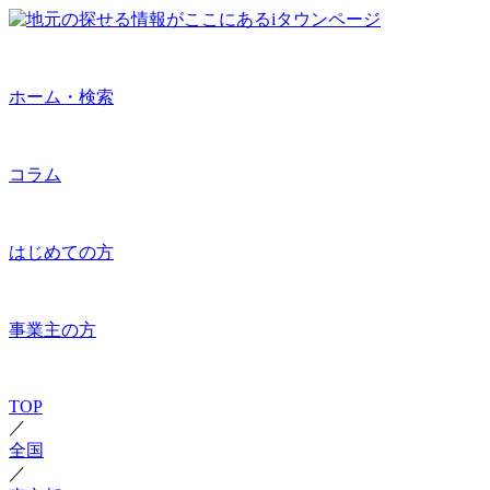
ホーム・検索
コラム
はじめての方
事業主の方
TOP
／
全国
／