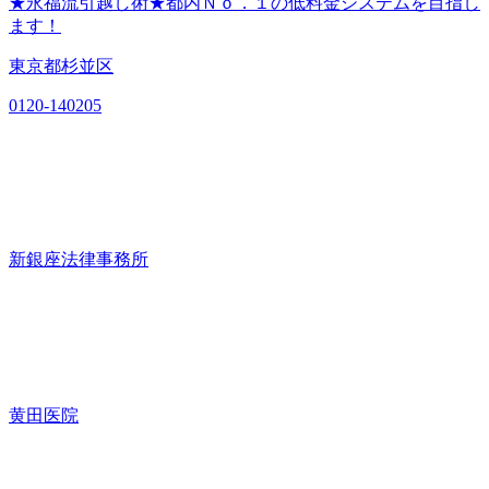
★永福流引越し術★都内Ｎｏ．１の低料金システムを目指し
ます！
東京都杉並区
0120-140205
新銀座法律事務所
黄田医院