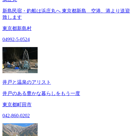
新島民宿・釣船は浜庄丸へ 東京都新島 空港、港より送迎
致します
東京都新島村
04992-5-0524
井戸と温泉のアリスト
井戸のある豊かな暮らしをもう一度
東京都町田市
042-860-0202