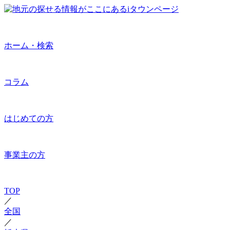
ホーム・検索
コラム
はじめての方
事業主の方
TOP
／
全国
／