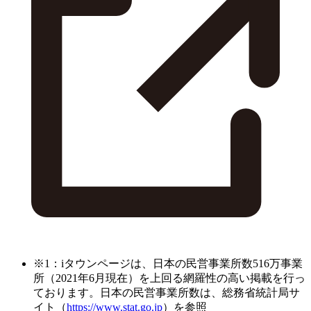
※1：iタウンページは、日本の民営事業所数516万事業
所（2021年6月現在）を上回る網羅性の高い掲載を行っ
ております。日本の民営事業所数は、総務省統計局サ
イト（
https://www.stat.go.jp
）を参照