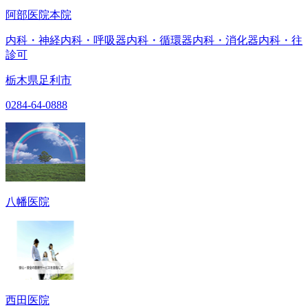
阿部医院本院
内科・神経内科・呼吸器内科・循環器内科・消化器内科・往
診可
栃木県足利市
0284-64-0888
八幡医院
西田医院