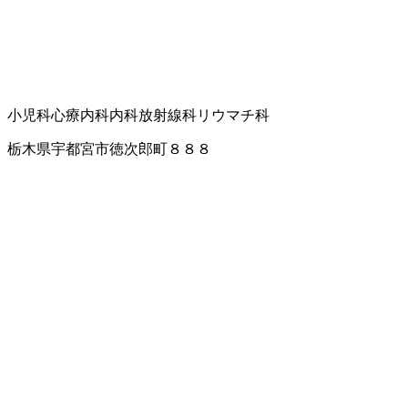
小児科
心療内科
内科
放射線科
リウマチ科
栃木県宇都宮市徳次郎町８８８