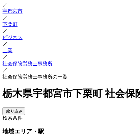
／
宇都宮市
／
下栗町
／
ビジネス
／
士業
／
社会保険労務士事務所
／
社会保険労務士事務所の一覧
栃木県宇都宮市下栗町 社会保
絞り込み
検索条件
地域
エリア・駅