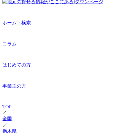
ホーム・検索
コラム
はじめての方
事業主の方
TOP
／
全国
／
栃木県