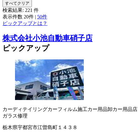
すべてクリア
検索結果:
221
件
表示件数
20件
|
50件
ピックアップとは？
株式会社小池自動車硝子店
ピックアップ
カーディテイリング
カーフィルム施工
カー用品卸
カー用品店
ガラス修理
栃木県宇都宮市江曽島町１４３８