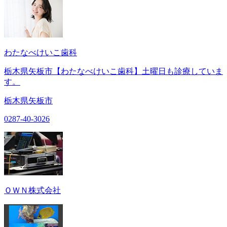
わたなべけいこ歯科
栃木県矢板市【わたなべけいこ歯科】土曜日も診療していま
す。
栃木県矢板市
0287-40-3026
ＯＷＮ株式会社