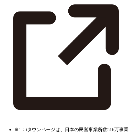
※1：iタウンページは、日本の民営事業所数516万事業