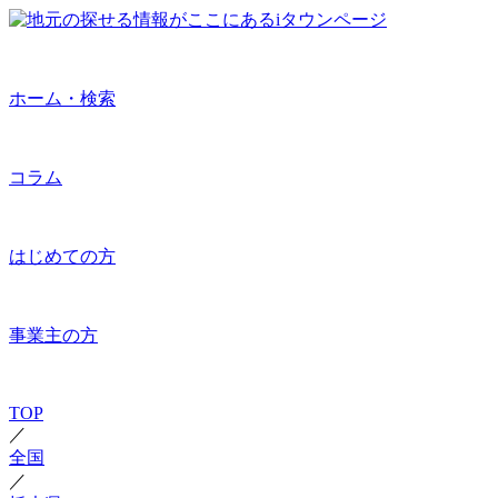
ホーム・検索
コラム
はじめての方
事業主の方
TOP
／
全国
／