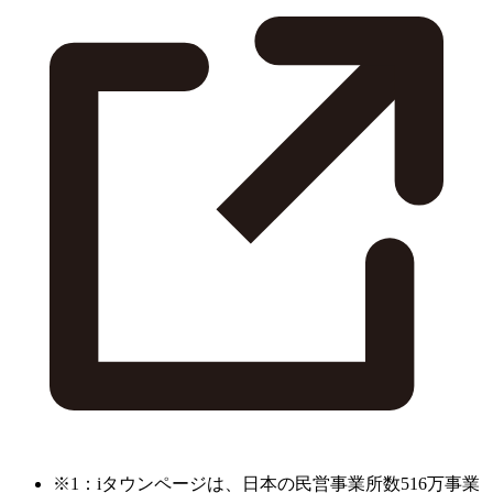
※1：iタウンページは、日本の民営事業所数516万事業