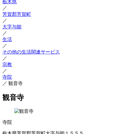
栃木県
／
芳賀郡芳賀町
／
大字与能
／
生活
／
その他の生活関連サービス
／
宗教
／
寺院
／
観音寺
観音寺
寺院
栃木県芳賀郡芳賀町大字与能１５５５