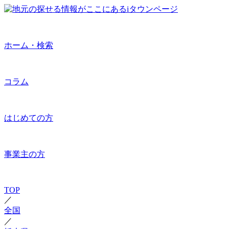
ホーム・検索
コラム
はじめての方
事業主の方
TOP
／
全国
／