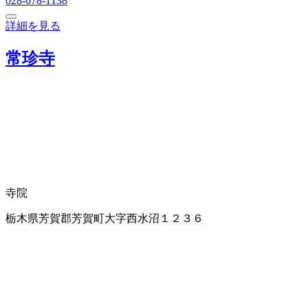
028-678-1138
詳細を見る
常珍寺
寺院
栃木県芳賀郡芳賀町大字西水沼１２３６