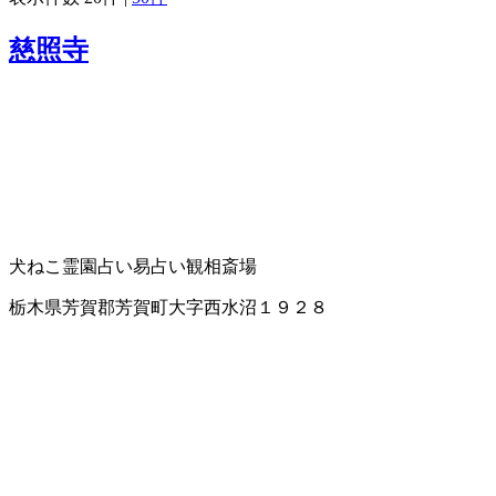
慈照寺
犬ねこ霊園
占い
易占い
観相
斎場
栃木県芳賀郡芳賀町大字西水沼１９２８