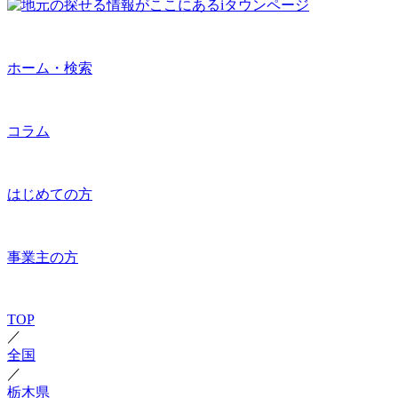
ホーム・検索
コラム
はじめての方
事業主の方
TOP
／
全国
／
栃木県