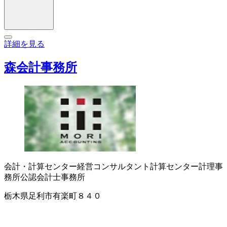
詳細を見る
森会計事務所
会計・計算センター
経営コンサルタント
計算センター
計理事
務所
公認会計士事務所
栃木県足利市有楽町８４０