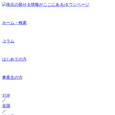
ホーム・検索
コラム
はじめての方
事業主の方
TOP
／
全国
／