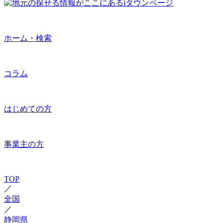
ホーム・検索
コラム
はじめての方
事業主の方
TOP
／
全国
／
静岡県