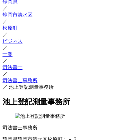
静岡県
／
静岡市清水区
／
松原町
／
ビジネス
／
士業
／
司法書士
／
司法書士事務所
／
池上登記測量事務所
池上登記測量事務所
司法書士事務所
静岡県静岡市清水区松原町１－３