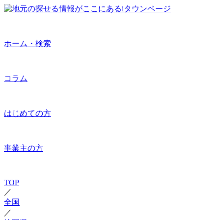
ホーム・検索
コラム
はじめての方
事業主の方
TOP
／
全国
／