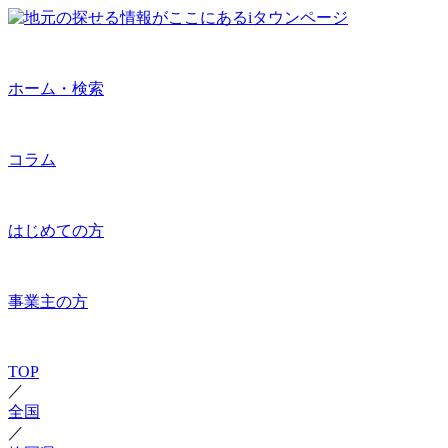
ホーム・検索
コラム
はじめての方
事業主の方
TOP
／
全国
／