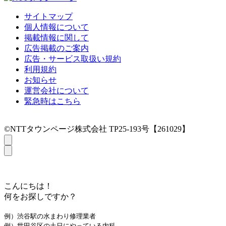
サイトマップ
個人情報について
掲載情報に関して
広告掲載のご案内
広告・サービス取扱い規約
利用規約
お知らせ
運営会社について
緊急時はこちら
©NTTタウンページ株式会社 TP25-193号【261029】
こんにちは！
何をお探しですか？
例）渋谷駅の水まわり修理業者
例）世田谷区の土日にやっている内科