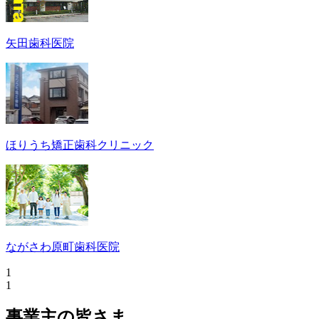
矢田歯科医院
ほりうち矯正歯科クリニック
ながさわ原町歯科医院
1
1
事業主の皆さま