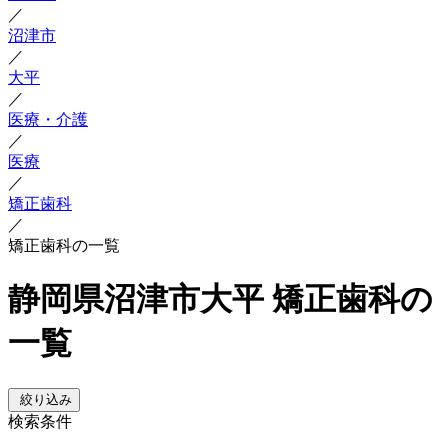
／
沼津市
／
大平
／
医療・介護
／
医療
／
矯正歯科
／
矯正歯科の一覧
静岡県沼津市大平 矯正歯科の
一覧
絞り込み
検索条件