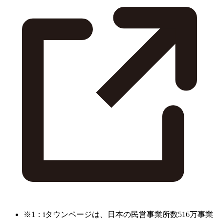
※1：iタウンページは、日本の民営事業所数516万事業