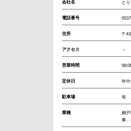
会社名
とり
電話番号
0537
住所
〒43
アクセス
－
営業時間
08:
定休日
年中
駐車場
有
業種
網戸
事、