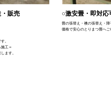
造・販売
○激安畳・即対応
畳の張替え・襖の張替え・障
価格で安心のとりまつ畳へご
です。
る施工＝
束します。