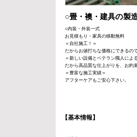
○畳・襖・建具の製
○内装・外装一式
お見積もり・家具の移動無料
＝自社施工！＝
だからお値打ちな価格にできるの
＝新しい設備とベテラン職人によ
だから高品質な仕上がりを、お約
＝豊富な施工実績＝
アフターケアもご安心下さい。
【基本情報】