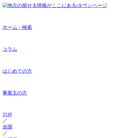
ホーム・検索
コラム
はじめての方
事業主の方
TOP
／
全国
／