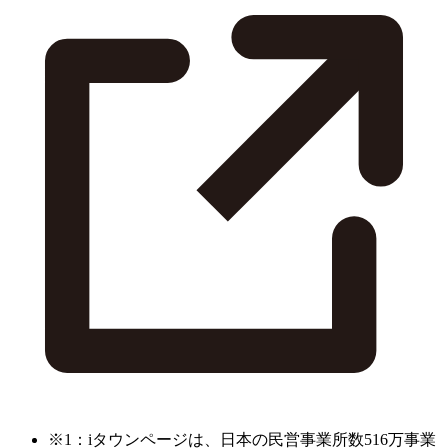
※1：iタウンページは、日本の民営事業所数516万事業