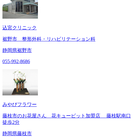
込宮クリニック
裾野市 整形外科・リハビリテーション科
静岡県裾野市
055-992-8686
みやびフラワー
藤枝市のお花屋さん 花キューピット加盟店 藤枝駅南口
徒歩2分
静岡県藤枝市