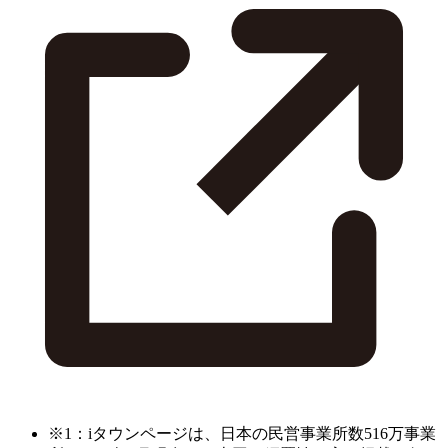
※1：iタウンページは、日本の民営事業所数516万事業