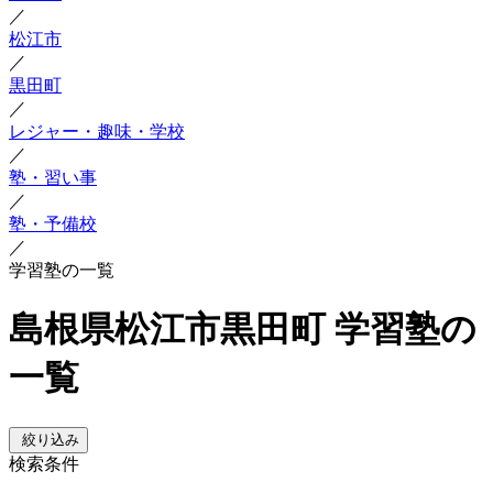
／
松江市
／
黒田町
／
レジャー・趣味・学校
／
塾・習い事
／
塾・予備校
／
学習塾の一覧
島根県松江市黒田町 学習塾の
一覧
絞り込み
検索条件