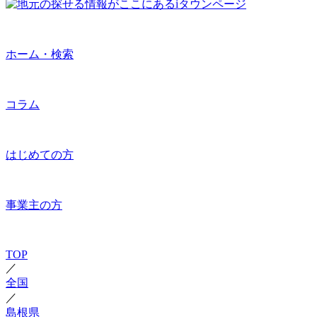
ホーム・検索
コラム
はじめての方
事業主の方
TOP
／
全国
／
島根県