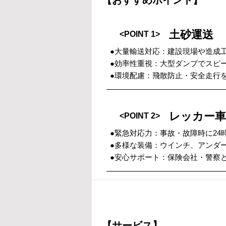
【おすすめポイント】
土砂運送
<POINT 1>
●大量輸送対応：建設現場や造成
●効率性重視：大型ダンプでスピ
●環境配慮：飛散防止・安全走行
レッカー
<POINT 2>
●緊急対応力：事故・故障時に24
●多様な装備：ウインチ、アンダ
●安心サポート：保険会社・警察
【サービス】