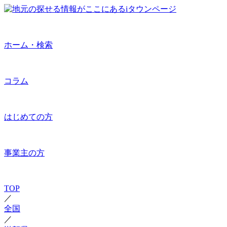
ホーム・検索
コラム
はじめての方
事業主の方
TOP
／
全国
／