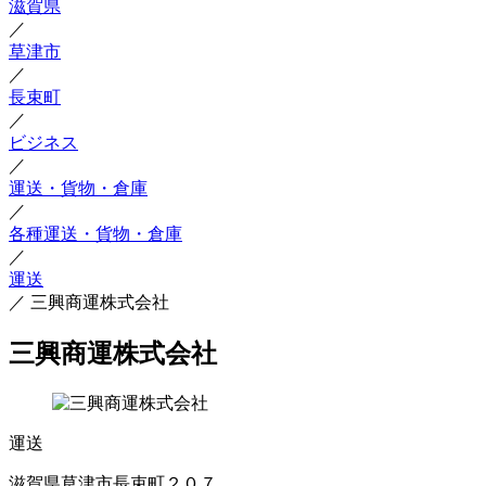
滋賀県
／
草津市
／
長束町
／
ビジネス
／
運送・貨物・倉庫
／
各種運送・貨物・倉庫
／
運送
／
三興商運株式会社
三興商運株式会社
運送
滋賀県草津市長束町２０７