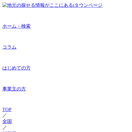
ホーム・検索
コラム
はじめての方
事業主の方
TOP
／
全国
／