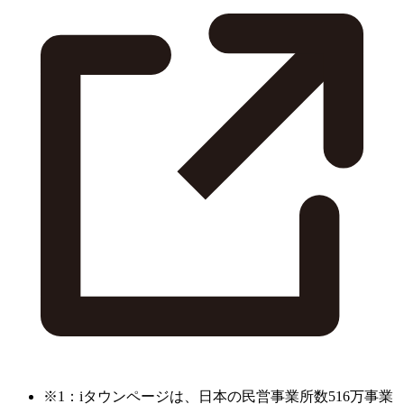
※1：iタウンページは、日本の民営事業所数516万事業