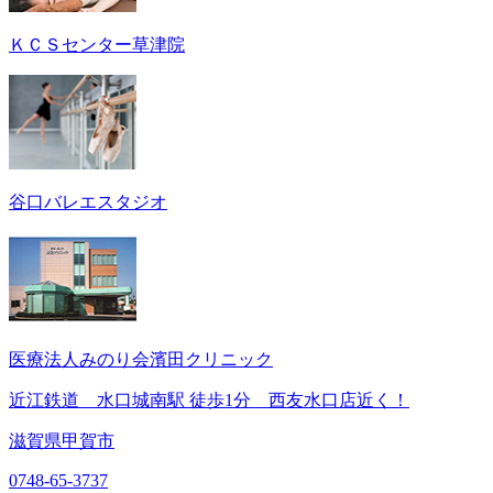
ＫＣＳセンター草津院
谷口バレエスタジオ
医療法人みのり会濱田クリニック
近江鉄道 水口城南駅 徒歩1分 西友水口店近く！
滋賀県甲賀市
0748-65-3737