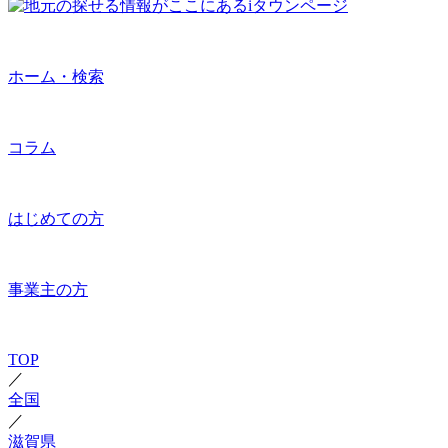
ホーム・検索
コラム
はじめての方
事業主の方
TOP
／
全国
／
滋賀県