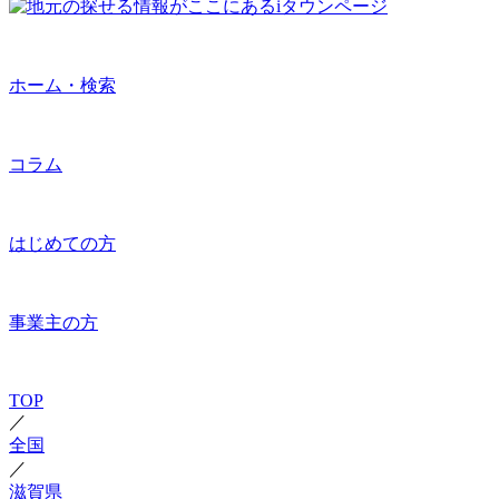
ホーム・検索
コラム
はじめての方
事業主の方
TOP
／
全国
／
滋賀県