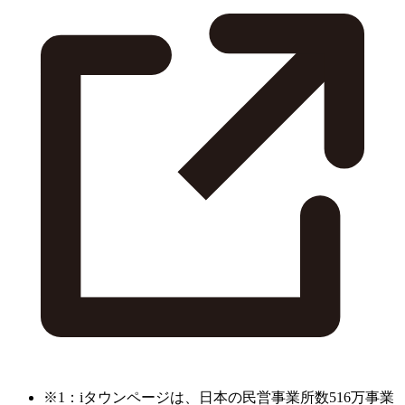
※1：iタウンページは、日本の民営事業所数516万事業