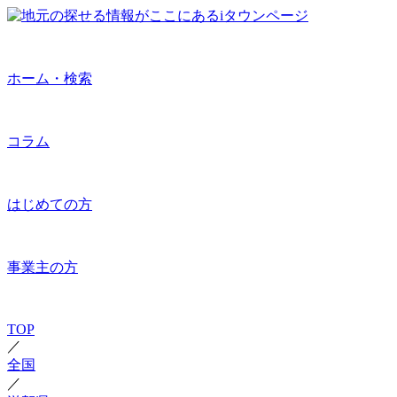
ホーム・検索
コラム
はじめての方
事業主の方
TOP
／
全国
／