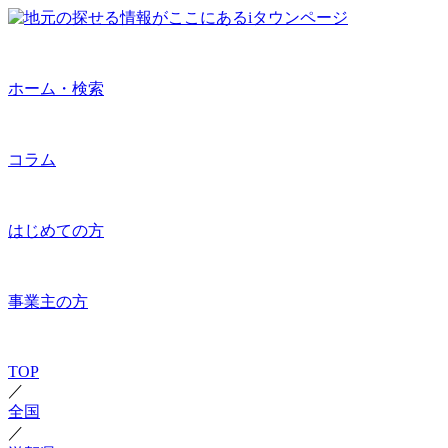
ホーム・検索
コラム
はじめての方
事業主の方
TOP
／
全国
／