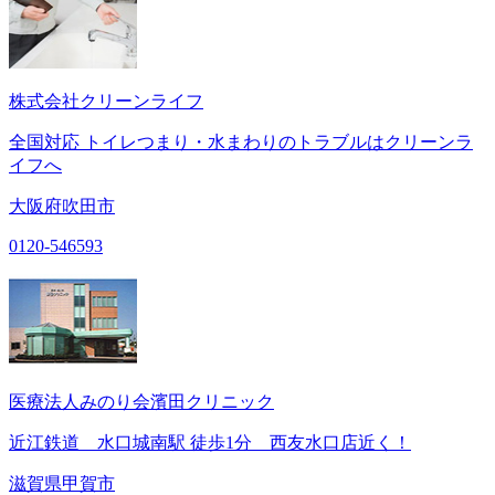
株式会社クリーンライフ
全国対応 トイレつまり・水まわりのトラブルはクリーンラ
イフへ
大阪府吹田市
0120-546593
医療法人みのり会濱田クリニック
近江鉄道 水口城南駅 徒歩1分 西友水口店近く！
滋賀県甲賀市