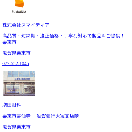
株式会社スマイディア
高品質・短納期・適正価格・丁寧な対応で製品をご提供！
栗東市
滋賀県栗東市
077-552-1045
増田眼科
栗東市霊仙寺 滋賀銀行大宝支店隣
滋賀県栗東市