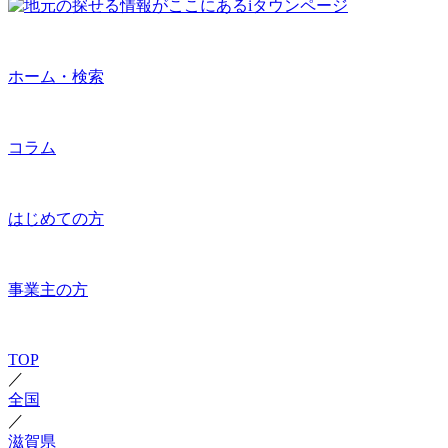
ホーム・検索
コラム
はじめての方
事業主の方
TOP
／
全国
／
滋賀県