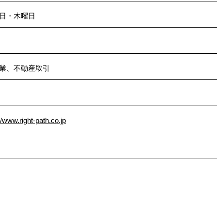
日・木曜日
業、不動産取引
//www.right-path.co.jp