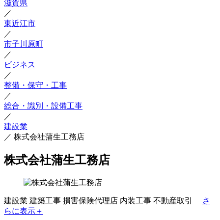
滋賀県
／
東近江市
／
市子川原町
／
ビジネス
／
整備・保守・工事
／
総合・識別・設備工事
／
建設業
／
株式会社蒲生工務店
株式会社蒲生工務店
建設業
建築工事
損害保険代理店
内装工事
不動産取引
さ
らに表示＋