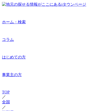
ホーム・検索
コラム
はじめての方
事業主の方
TOP
／
全国
／