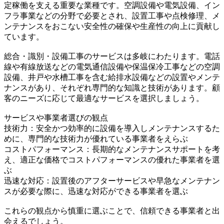
定稼働を支える重要な業種です。空調設備や電気設備、イン
フラ事業などの分野で必要とされ、設置工事や点検修理、メ
ンテナンスをおこない安全性の確保や生産性の向上に貢献し
ています。
総合・識別・設備工事のサービスは多岐にわたります。電話
線や有線放送などの電気通信設備や保温保冷工事などの空調
設備、井戸や水槽工事を含む給排水設備などの設置やメンテ
ナンスがあり、それぞれ専門的な知識と技術があります。顧
客のニーズに応じて最適なサービスを選択しましょう。
サービスや事業者選びの観点
技術力：安全かつ効率的に設備を導入しメンテナンスするた
めに、専門的な技術力が優れている事業者をえらぶ
コストパフォーマンス：長期的なメンテナンスサポートを考
え、適正な価格でコストパフォーマンスの優れた事業者を選
ぶ
迅速な対応：設置後のアフターサービスや早急なメンテナン
スが必要な際に、迅速な対応ができる事業者を選ぶ
これらの観点から慎重に選ぶことで、信頼できる事業者と出
会えるでしょう。