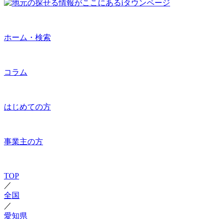
ホーム・検索
コラム
はじめての方
事業主の方
TOP
／
全国
／
愛知県