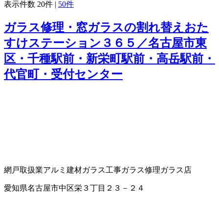
表示件数
20件
|
50件
ガラス修理・窓ガラスの割れ替えおた
すけステーション３６５／名古屋市東
区・千種駅前・新栄町駅前・高岳駅前・
代官町・受付センター
網戸取扱業
アルミ建材
ガラス工事
ガラス修理
ガラス店
愛知県名古屋市中区栄３丁目２３－２４