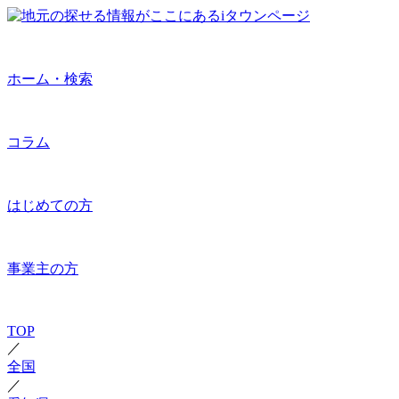
ホーム・検索
コラム
はじめての方
事業主の方
TOP
／
全国
／