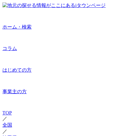
ホーム・検索
コラム
はじめての方
事業主の方
TOP
／
全国
／