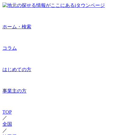
ホーム・検索
コラム
はじめての方
事業主の方
TOP
／
全国
／