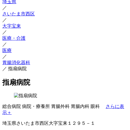
埼玉県
／
さいたま市西区
／
大字宝来
／
医療・介護
／
医療
／
胃腸消化器科
／
指扇病院
指扇病院
総合病院
病院・療養所
胃腸外科
胃腸内科
眼科
さらに表
示＋
埼玉県さいたま市西区大字宝来１２９５－１