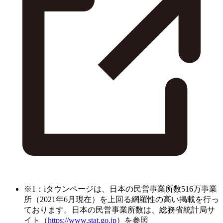
※1：iタウンページは、日本の民営事業所数516万事業
所（2021年6月現在）を上回る網羅性の高い掲載を行っ
ております。日本の民営事業所数は、総務省統計局サ
イト（
https://www.stat.go.jp
）を参照