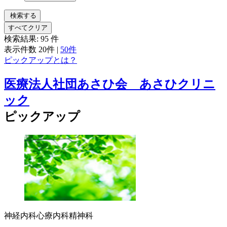
検索する
すべてクリア
検索結果:
95
件
表示件数
20件
|
50件
ピックアップとは？
医療法人社団あさひ会 あさひクリニ
ック
ピックアップ
神経内科
心療内科
精神科