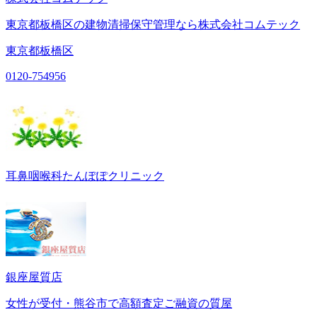
東京都板橋区の建物清掃保守管理なら株式会社コムテック
東京都板橋区
0120-754956
耳鼻咽喉科たんぽぽクリニック
銀座屋質店
女性が受付・熊谷市で高額査定ご融資の質屋